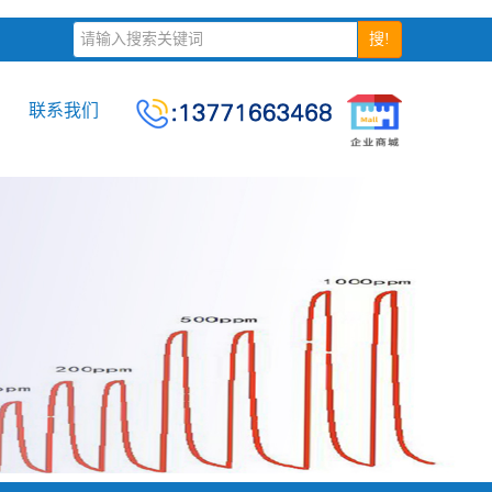
搜!
联系我们