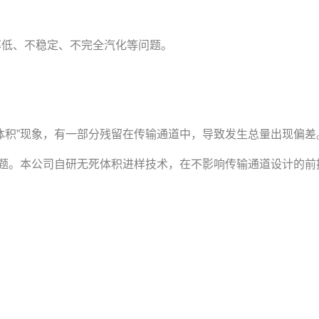
率低、不稳定、不完全汽化等问题。
体积”现象，有一部分残留在传输通道中，导致发生总量出现偏差
难题。本公司自研无死体积进样技术，在不影响传输通道设计的