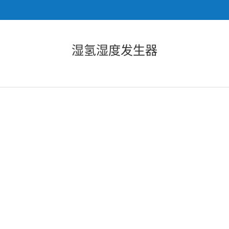
湿氢湿度发生器