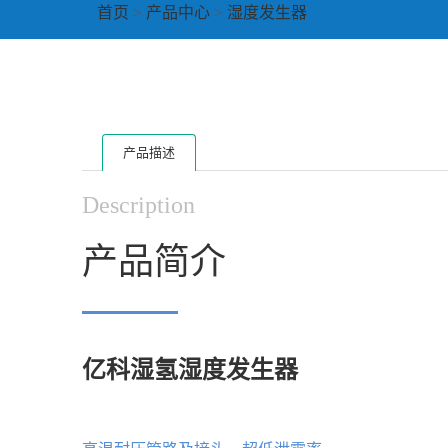
首页
>
产品中心
>
湿度发生器
产品描述
Description
产品简介
▔▔▔▔
亿科湿氢湿度发生器