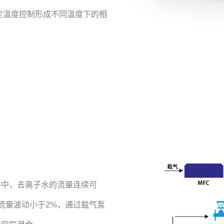
定温度控制形成不同温度下的相
器中，去离子水的流量连续可
流量波动小于2%，通过载气泵