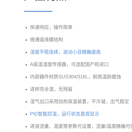
▔▔▔▔
快速响应，操作简单
微通道液膜结构
湿度平稳连续，波动小且精确度高
A级温湿度传感器，可选配国产和进口
内部器件材质SUS304/316L，耐高温耐腐蚀
进样完全湿，无残留
湿气出口采用加热保温装置，不冷凝，出气稳定
PID智能控温，
运行状态直观显示
进液流量、温度等参数可设置，流量/温度精确可