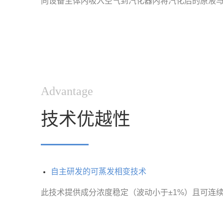
向设备主体内吸入空气到汽化器内将汽化后的原液
Advantage
技术优越性
▔▔▔▔
自主研发的可蒸发相变技术
此技术提供成分浓度稳定（波动小于±1%）且可连