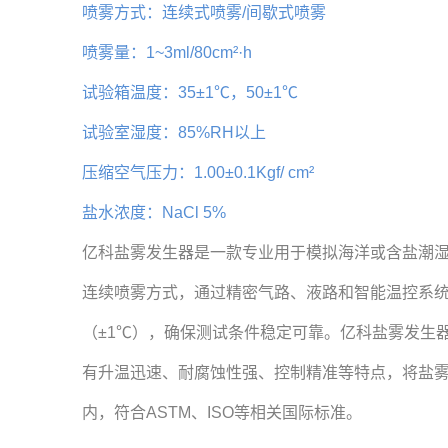
喷雾方式：连续式喷雾/间歇式喷雾
喷雾量：1~3ml/80cm²·h
试验箱温度：35±1℃，50±1℃
试验室湿度：85%RH以上
压缩空气压力：1.00±0.1Kgf/ cm²
盐水浓度：NaCl 5%
亿科盐雾发生器
是一款专业用于模拟海洋或含盐潮
连续喷雾方式，通过精密气路、液路和智能温控系统
（±1℃），确保测试条件稳定可靠。亿科盐雾发生
有升温迅速、耐腐蚀性强、控制精准等特点，将盐雾沉降量
内，符合ASTM、ISO等相关国际标准。