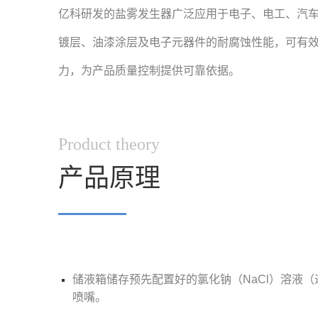
亿科研发的盐雾发生器
广泛应用于电子、电工、汽
镀层、油漆涂层及电子元器件的耐腐蚀性能，可有
力，为产品质量控制提供可靠依据。
Product theory
产品原理
▔▔▔▔
储液箱储存预先配置好的氯化钠（NaCl）溶液
喷嘴。