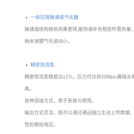
▔▔▔▔
一体压铸微通道汽化器
微通道结构换热效果更快,能快速补充相变所需热量
纳米
液膜
气化波动小。
精密恒流泵
精密恒流泵
精度达±1%，压力可达到20Mpa,确保
高。
各种连接方式，易于安装与使用。
输出方式灵活，既可以通过通迅接口主动上传数据
性的
模拟电压。