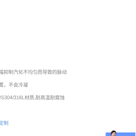
幅抑制汽化不均匀而导致的脉动
装置，不会冷凝
304/316L材质,耐高温耐腐蚀
定制