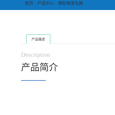
首页
>
产品中心
>
颗粒物发生器
产品描述
Description
产品简介
▔▔▔▔