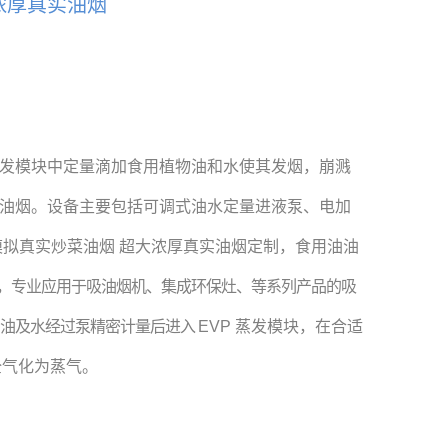
浓厚真实油烟
发模块中定量滴加食用植物油和水使其发烟，崩溅
油烟。设备主要包括可调式油水定量进液泵、电加
模拟真实炒菜油烟 超大浓厚真实油烟定制，食用油油
，专业应用于吸油烟机、集成环保灶、等系列产品的吸
。油及水经过泵精密计量后进入
EVP 蒸发模块，
在合适
完全气化为蒸气。