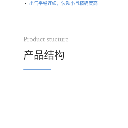
出气
平稳连续，波动小且精确度高
Product stucture
产品结构
▔▔▔▔