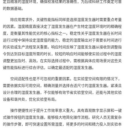
定且精准的湿度环境，确保校准结果的准确性，为后续科研工作奠定可靠
的数据基础。
除应用需求外，关键性能指标同样是选择湿度发生器时需要重点考量
的因素。湿度精度直接决定了湿度发生器在产生特定湿度环境时的精确程
度，是衡量其性能优劣的核心指标之一。稳定性关乎湿度发生器在长时间
运行过程中保持设定湿度值的能力，稳定的湿度输出对于需要长时间进行
的实验或生产流程至关重要。响应时间反映了湿度发生器从接收到调整指
令到达到目标湿度所需的时长，较短的响应时间能够使实验过程中的湿度
调整更加及时、高效。在实际选择过程中，需根据具体应用场景对这些关
键性能指标进行综合评估，以确定最适配的湿度发生器。
空间适配性也是不可忽视的重要因素。在实验室空间有限的情况下，
需要依据实际可用空间，精确测量并选择合适尺寸的湿度发生器。紧凑且
设计合理的湿度发生器，不仅能够有效节省实验室空间，还能与其他实验
设备和谐共处，优化实验室布局。
操作便捷性对于提升工作效率意义重大。具有直观数字显示屏和一键
式操作按钮的湿度发生器，能够极大地简化操作流程。研究人员无需复杂
的操作步骤，即可快速设置所需湿度，将更多的时间和精力投入到实验本