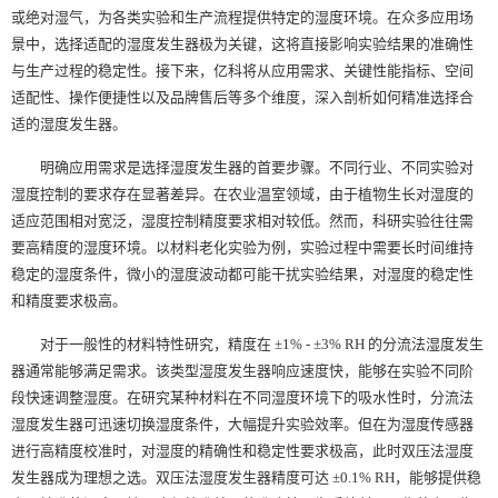
或绝对湿气，为各类实验和生产流程提供特定的湿度环境。在众多应用场
景中，选择适配的湿度发生器极为关键，这将直接影响实验结果的准确性
与生产过程的稳定性。接下来，亿科将从应用需求、关键性能指标、空间
适配性、操作便捷性以及品牌售后等多个维度，深入剖析如何精准选择合
适的湿度发生器。
明确应用需求是选择湿度发生器的首要步骤。不同行业、不同实验对
湿度控制的要求存在显著差异。在农业温室领域，由于植物生长对湿度的
适应范围相对宽泛，湿度控制精度要求相对较低。然而，科研实验往往需
要高精度的湿度环境。以材料老化实验为例，实验过程中需要长时间维持
稳定的湿度条件，微小的湿度波动都可能干扰实验结果，对湿度的稳定性
和精度要求极高。
对于一般性的材料特性研究，精度在 ±1% - ±3% RH 的分流法湿度发生
器通常能够满足需求。该类型湿度发生器响应速度快，能够在实验不同阶
段快速调整湿度。在研究某种材料在不同湿度环境下的吸水性时，分流法
湿度发生器可迅速切换湿度条件，大幅提升实验效率。但在为湿度传感器
进行高精度校准时，对湿度的精确性和稳定性要求极高，此时双压法湿度
发生器成为理想之选。双压法湿度发生器精度可达 ±0.1% RH，能够提供稳