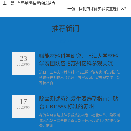
上一篇 : 重整制氢装置的优缺点
下一篇 : 催化剂评价实验装置是什么？
推荐新闻
更多>>
赋能材料科学研究，上海大学材料
23
学院团队莅临苏州亿科参观交流
2026/07
​近日，上海大学材料科学与工程学院专家团队到访亿
科过程控制技术（苏州）有限公司开展参观交流。公
司技术负...
除雾测试蒸汽发生器选型指南：贴
17
合 GB11555 标准的苏州
2026/07
​在汽车风窗玻璃除雾系统的研发与验收环节，除雾测
试蒸汽发生器是模拟真实驾乘环境起雾工况的核心设
备。苏州...